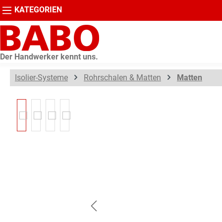
KATEGORIEN
springen
Zur Hauptnavigation springen
Der Handwerker kennt uns.
Isolier-Systeme
Rohrschalen & Matten
Matten
Bildergalerie überspringen