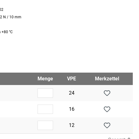
02
12 N / 10 mm
s +80 °C
Menge
VPE
Merkzettel
24
16
12