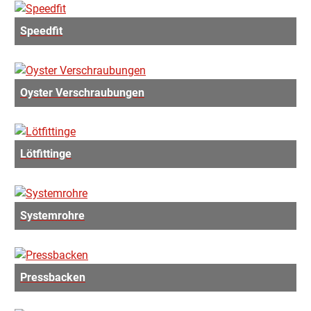
Speedfit
Oyster Verschraubungen
Lötfittinge
Systemrohre
Pressbacken