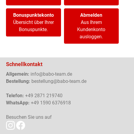
Bonuspunktekonto
Abmelden
Übersicht über Ihrer
Aus Ihrem
Bonuspunkte.
Kundenkonto
ausloggen.
Schnellkontakt
Allgemein:
info@babo-team.de
Bestellung:
bestellung@babo-team.de
Telefon:
+49 2871 219740
WhatsApp:
+49 1590 6376918
Besuchen Sie uns auf