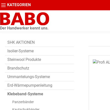
KATEGORIEN
springen
Zur Hauptnavigation springen
Der Handwerker kennt uns.
SHK AKTIONEN
Isolier-Systeme
Steinwool Produkte
Brandschutz
Ummantelungs-Systeme
Erd-Wärmepumpenleitung
Klebeband-Systeme
Panzerbänder
Kautschukbänder