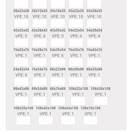
28x22x28
35x15x35
35x18x35
35x22x35
35x28x35
VPE: 10
VPE: 10
VPE: 10
VPE: 10
VPE: 10
42x22x42
42x28x42
42x35x42
54x22x54
54x28x54
VPE: 5
VPE: 4
VPE: 5
VPE: 4
VPE: 4
76x22x76
76x28x76
54x35x54
76x35x76
76x42x76
VPE: 1
VPE: 1
VPE: 6
VPE: 1
VPE: 1
54x42x54
76x54x76
88x22x88
88x28x88
88x35x88
VPE: 4
VPE: 1
VPE: 1
VPE: 1
VPE: 1
88x42x88
88x54x88
88x76x88
108x22x108
108x28x108
VPE: 1
VPE: 1
VPE: 1
VPE: 1
VPE: 1
108x35x108
108x42x108
108x54x108
108x76x108
VPE: 1
VPE: 1
VPE: 1
VPE: 1