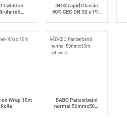
O TwinDuo
INOX rapid Classic
lrohr mit
50% GEG DN 32 x 19 /
hlerkabel
25 m
hek Wrap 10m
BABO Panzerband
Rolle
normal 50mmx50m
schwarz