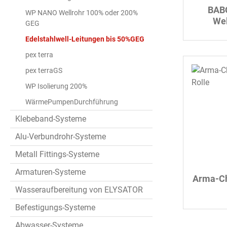
BAB
WP NANO Wellrohr 100% oder 200%
Wel
GEG
Fü
Edelstahlwell-Leitungen bis 50%GEG
pex terra
pex terraGS
WP Isolierung 200%
WärmePumpenDurchführung
Klebeband-Systeme
Alu-Verbundrohr-Systeme
Metall Fittings-Systeme
Armaturen-Systeme
Arma-C
Wasseraufbereitung von ELYSATOR
Befestigungs-Systeme
Abwasser-Systeme