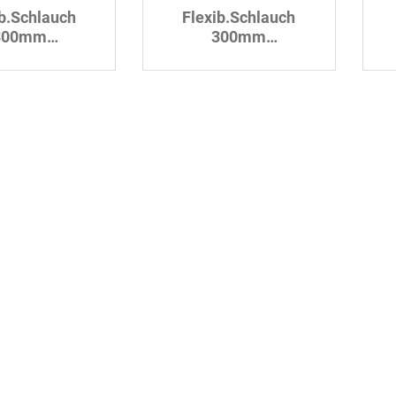
ib.Schlauch
Flexib.Schlauch
300mm
300mm
st.10x10mm
Edelst.10mmx3/8"