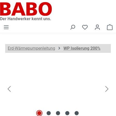
alt springen
Der Handwerker kennt uns.
W
Erd-Wärmepumpenleitung
WP Isolierung 200%
Bildergalerie überspringen