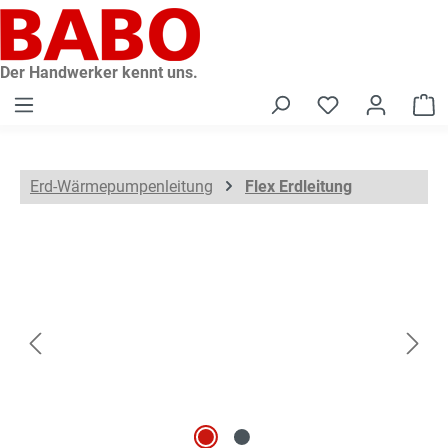
alt springen
Der Handwerker kennt uns.
W
Erd-Wärmepumpenleitung
Flex Erdleitung
Bildergalerie überspringen