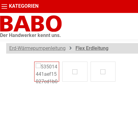
KATEGORIEN
springen
Zur Hauptnavigation springen
Der Handwerker kennt uns.
Erd-Wärmepumpenleitung
Flex Erdleitung
Bildergalerie überspringen