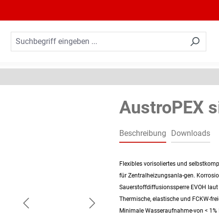
AustroPEX s
Beschreibung
Downloads
Flexibles vorisoliertes und selbstk
für Zentralheizungsanla-gen. Korrosi
Sauerstoffdiffusionssperre EVOH laut
Thermische, elastische und FCKW-frei
Minimale Wasseraufnahme-von < 1% l