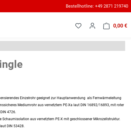
Bestellhotline: +49 2871 219740
0,00 €
W
ingle
ompensierendes Einzelrohr geeignet zur Hauptanwendung als Fernwärmeleitung
onssicheres Mediumrohr aus vernetztem PE-Xa laut DIN 16892/16893, mit roter
 DIN 4726.
e Schaumisolation aus vernetztem PE-X mit geschlossener Mikrozellstruktur.
aut DIN 53428.