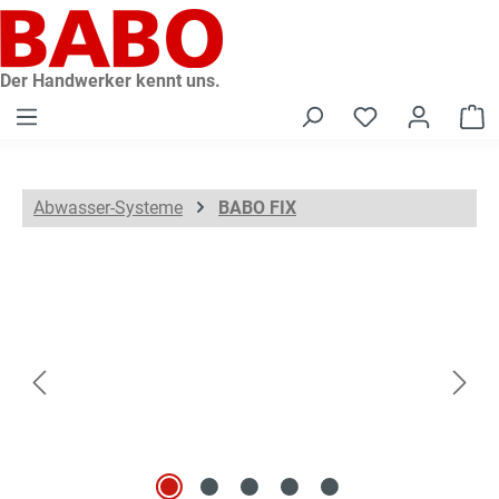
alt springen
Der Handwerker kennt uns.
W
Abwasser-Systeme
BABO FIX
Bildergalerie überspringen