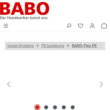
alt springen
Der Handwerker kennt uns.
W
Isolier-Systeme
PE-Isolierung
BABO-Flex PE
Bildergalerie überspringen