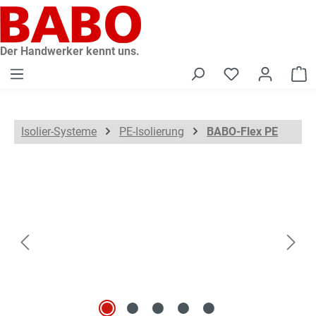
alt springen
Der Handwerker kennt uns.
W
Isolier-Systeme
PE-Isolierung
BABO-Flex PE
Bildergalerie überspringen