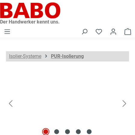
alt springen
Der Handwerker kennt uns.
W
Isolier-Systeme
PUR-Isolierung
Bildergalerie überspringen