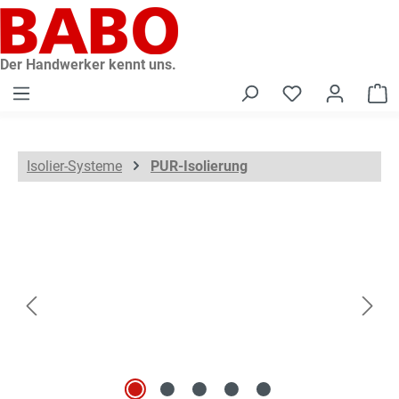
alt springen
Der Handwerker kennt uns.
W
Isolier-Systeme
PUR-Isolierung
Bildergalerie überspringen