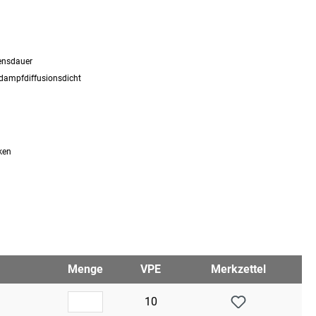
bensdauer
rdampfdiffusionsdicht
ken
Menge
VPE
Merkzettel
10