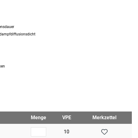
bensdauer
rdampfdiffusionsdicht
ken
Menge
VPE
Merkzettel
10