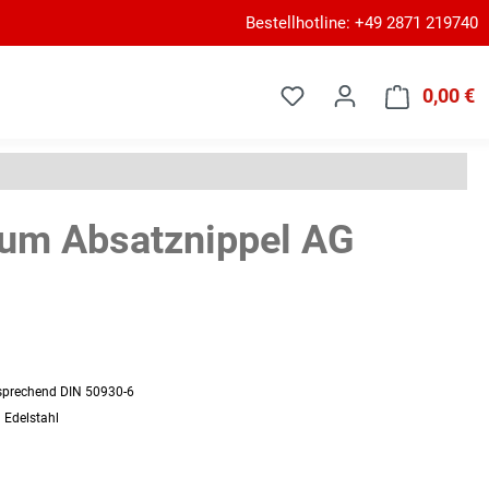
Bestellhotline: +49 2871 219740
0,00 €
W
um Absatznippel AG
tsprechend DIN 50930-6
 Edelstahl