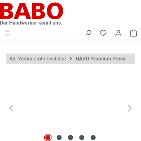
alt springen
Der Handwerker kennt uns.
W
Alu-Verbundrohr-Systeme
BABO Premium Press
Bildergalerie überspringen