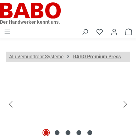
alt springen
Der Handwerker kennt uns.
W
Alu-Verbundrohr-Systeme
BABO Premium Press
Bildergalerie überspringen