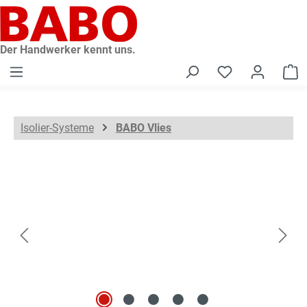
alt springen
Der Handwerker kennt uns.
W
Isolier-Systeme
BABO Vlies
Bildergalerie überspringen