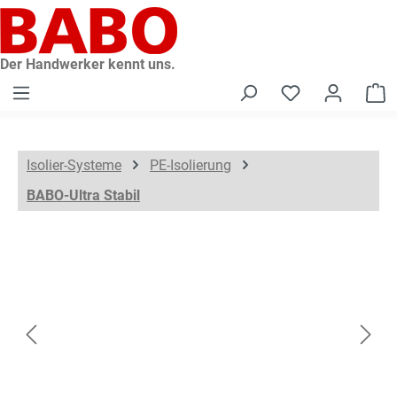
alt springen
Der Handwerker kennt uns.
W
Isolier-Systeme
PE-Isolierung
BABO-Ultra Stabil
Bildergalerie überspringen