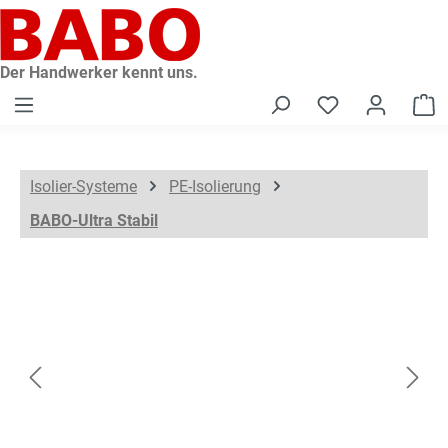
alt springen
Der Handwerker kennt uns.
W
Isolier-Systeme
PE-Isolierung
BABO-Ultra Stabil
Bildergalerie überspringen