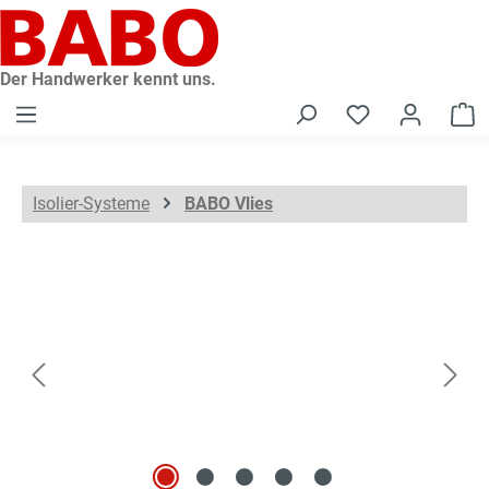
alt springen
Der Handwerker kennt uns.
W
Isolier-Systeme
BABO Vlies
Bildergalerie überspringen