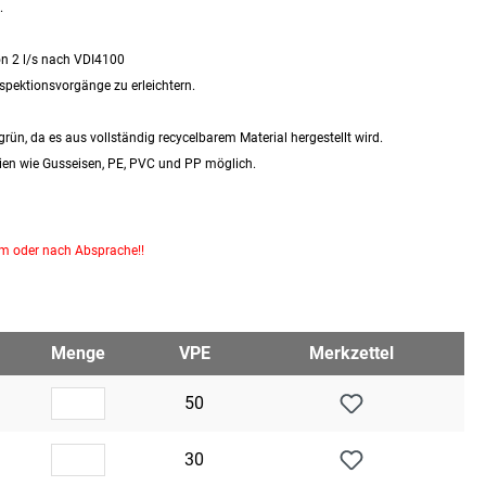
.
on 2 l/s nach VDI4100
spektionsvorgänge zu erleichtern.
 grün, da es aus vollständig recycelbarem Material hergestellt wird.
ien wie Gusseisen, PE, PVC und PP möglich.
km oder nach Absprache!!
Menge
VPE
Merkzettel
50
30