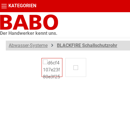
KATEGORIEN
springen
Zur Hauptnavigation springen
Der Handwerker kennt uns.
Abwasser-Systeme
BLACKFIRE Schallschutzrohr
Bildergalerie überspringen