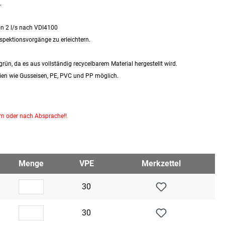
.
on 2 l/s nach VDI4100
spektionsvorgänge zu erleichtern.
 grün, da es aus vollständig recycelbarem Material hergestellt wird.
ien wie Gusseisen, PE, PVC und PP möglich.
km oder nach Absprache!!
Menge
VPE
Merkzettel
30
30