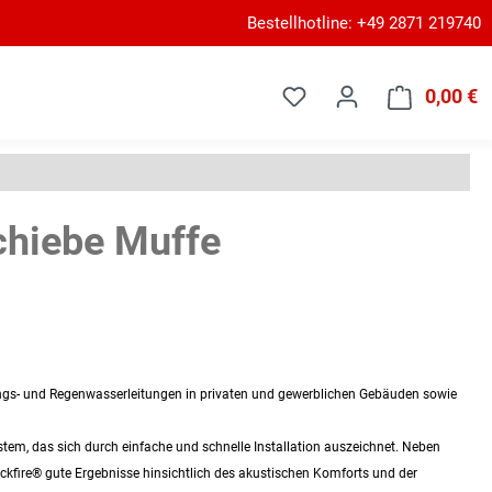
Bestellhotline: +49 2871 219740
0,00 €
W
chiebe Muffe
gs- und Regenwasserleitungen in privaten und gewerblichen Gebäuden sowie
stem, das sich durch einfache und schnelle Installation auszeichnet. Neben
lackfire® gute Ergebnisse hinsichtlich des akustischen Komforts und der