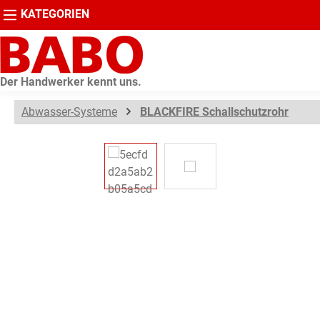
KATEGORIEN
springen
Zur Hauptnavigation springen
Der Handwerker kennt uns.
Abwasser-Systeme
BLACKFIRE Schallschutzrohr
Bildergalerie überspringen