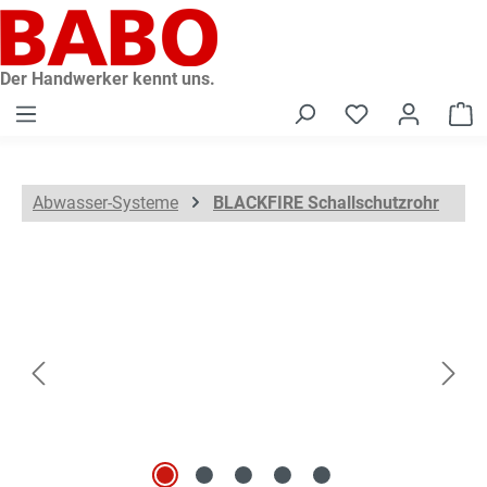
alt springen
Der Handwerker kennt uns.
W
Abwasser-Systeme
BLACKFIRE Schallschutzrohr
Bildergalerie überspringen