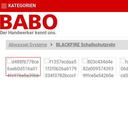
KATEGORIEN
springen
Zur Hauptnavigation springen
Der Handwerker kennt uns.
Abwasser-Systeme
BLACKFIRE Schallschutzrohr
Bildergalerie überspringen