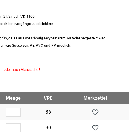
.
on 2 l/s nach VDI4100
spektionsvorgänge zu erleichtern.
 grün, da es aus vollständig recycelbarem Material hergestellt wird.
ien wie Gusseisen, PE, PVC und PP möglich.
km oder nach Absprache!!
Menge
VPE
Merkzettel
36
30