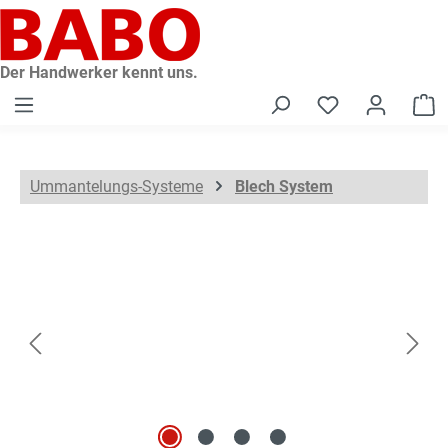
alt springen
Der Handwerker kennt uns.
W
Ummantelungs-Systeme
Blech System
Bildergalerie überspringen