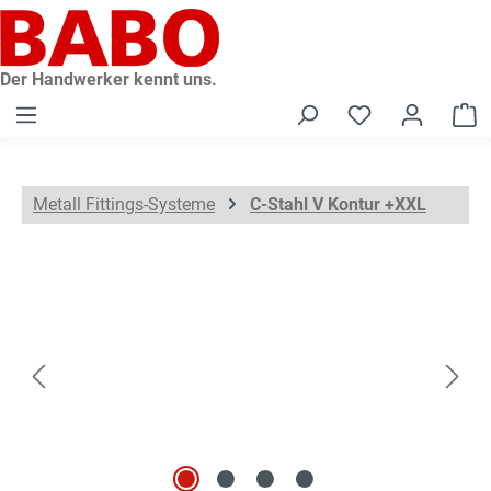
alt springen
Der Handwerker kennt uns.
W
Metall Fittings-Systeme
C-Stahl V Kontur +XXL
Bildergalerie überspringen