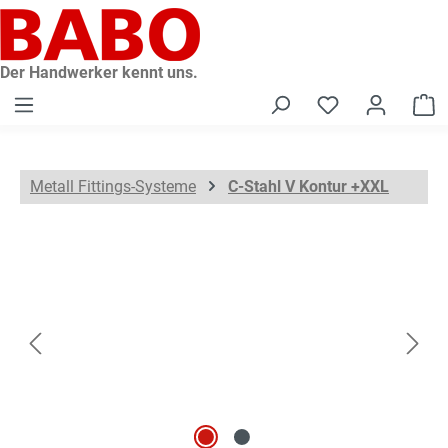
alt springen
Der Handwerker kennt uns.
W
Metall Fittings-Systeme
C-Stahl V Kontur +XXL
Bildergalerie überspringen