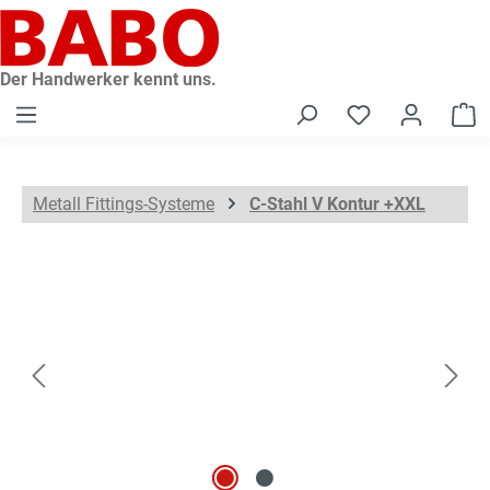
alt springen
Der Handwerker kennt uns.
W
Metall Fittings-Systeme
C-Stahl V Kontur +XXL
Bildergalerie überspringen