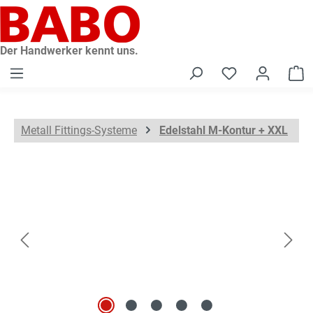
alt springen
Der Handwerker kennt uns.
W
Metall Fittings-Systeme
Edelstahl M-Kontur + XXL
Bildergalerie überspringen