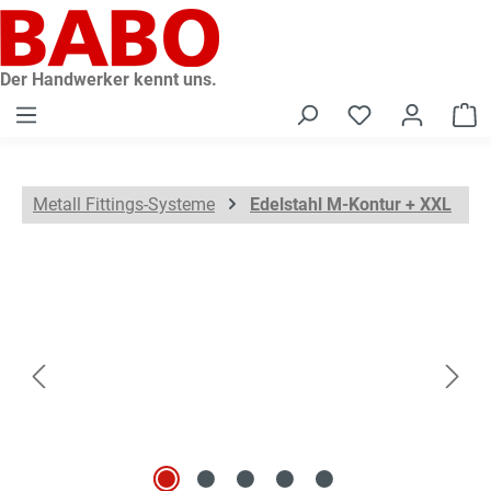
alt springen
Der Handwerker kennt uns.
W
Metall Fittings-Systeme
Edelstahl M-Kontur + XXL
Bildergalerie überspringen