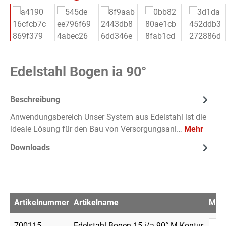
Edelstahl Bogen ia 90°
Beschreibung
Anwendungsbereich Unser System aus Edelstahl ist die
ideale Lösung für den Bau von Versorgungsanl…
Mehr
Downloads
Artikelnummer
Artikelname
Men
700115
Edelstahl Bogen 15 i/a 90° M-Kontur