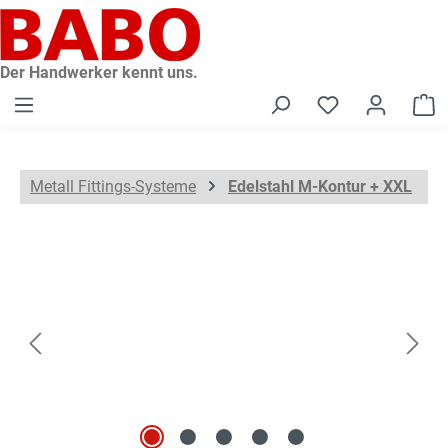
alt springen
Der Handwerker kennt uns.
W
Metall Fittings-Systeme
Edelstahl M-Kontur + XXL
Bildergalerie überspringen