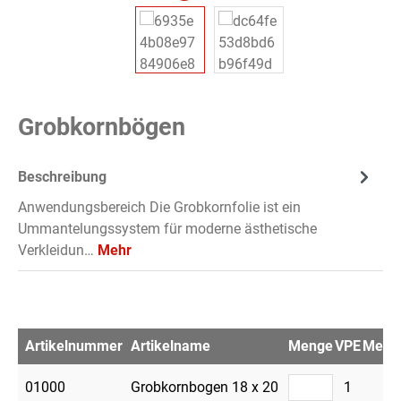
Grobkornbögen
Beschreibung
Anwendungsbereich Die Grobkornfolie ist ein
Ummantelungssystem für moderne ästhetische
Verkleidun…
Mehr
Artikelnummer
Artikelname
Menge
VPE
Merkz
01000
Grobkornbogen 18 x 20
1