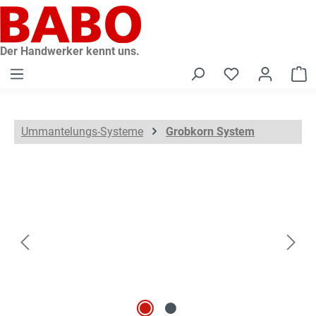
alt springen
Der Handwerker kennt uns.
W
Ummantelungs-Systeme
Grobkorn System
Bildergalerie überspringen