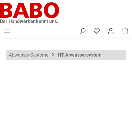
alt springen
Der Handwerker kennt uns.
W
Abwasser-Systeme
HT Abwassersystem
Bildergalerie überspringen