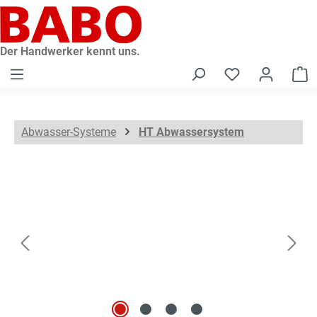
alt springen
Der Handwerker kennt uns.
W
Abwasser-Systeme
HT Abwassersystem
Bildergalerie überspringen