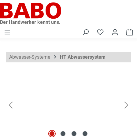
alt springen
Der Handwerker kennt uns.
W
Abwasser-Systeme
HT Abwassersystem
Bildergalerie überspringen