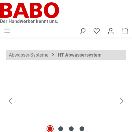
alt springen
Der Handwerker kennt uns.
W
Abwasser-Systeme
HT Abwassersystem
Bildergalerie überspringen