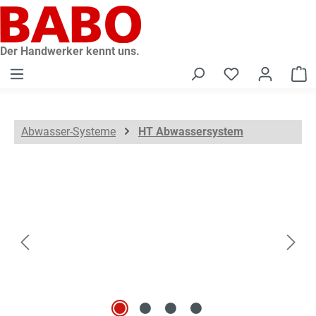
alt springen
Der Handwerker kennt uns.
W
Abwasser-Systeme
HT Abwassersystem
Bildergalerie überspringen