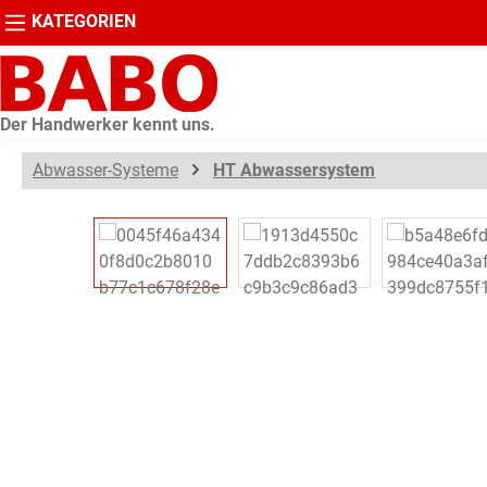
KATEGORIEN
springen
Zur Hauptnavigation springen
Der Handwerker kennt uns.
Abwasser-Systeme
HT Abwassersystem
Bildergalerie überspringen