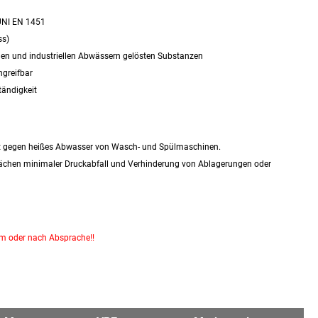
 UNI EN 1451
ss)
chen und industriellen Abwässern gelösten Substanzen
ngreifbar
tändigkeit
gut gegen heißes Abwasser von Wasch- und Spülmaschinen.
lächen minimaler Druckabfall und Verhinderung von Ablagerungen oder
km oder nach Absprache!!