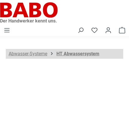
alt springen
Der Handwerker kennt uns.
W
Abwasser-Systeme
HT Abwassersystem
Bildergalerie überspringen