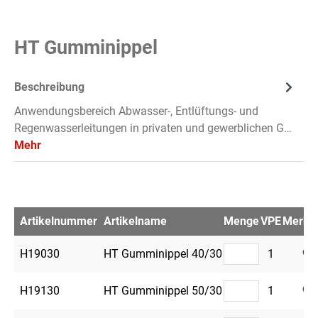
HT Gumminippel
Beschreibung
Anwendungsbereich Abwasser-, Entlüftungs- und
Regenwasserleitungen in privaten und gewerblichen G…
Mehr
Artikelnummer
Artikelname
Menge
VPE
Merkze
H19030
HT Gumminippel 40/30
1
H19130
HT Gumminippel 50/30
1