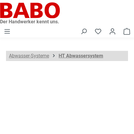
alt springen
Der Handwerker kennt uns.
W
Abwasser-Systeme
HT Abwassersystem
Bildergalerie überspringen