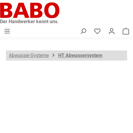
alt springen
Der Handwerker kennt uns.
W
Abwasser-Systeme
HT Abwassersystem
Bildergalerie überspringen