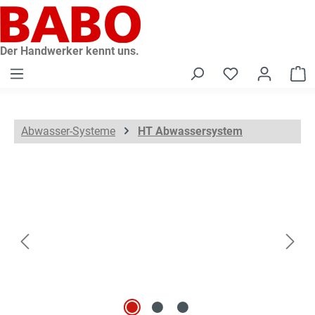
alt springen
Der Handwerker kennt uns.
W
Abwasser-Systeme
HT Abwassersystem
Bildergalerie überspringen