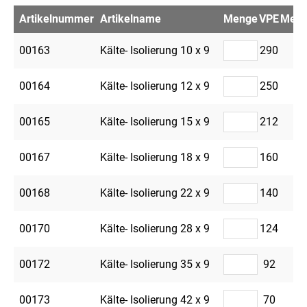
Artikelnummer
Artikelname
Menge
VPE
Merkz
00163
Kälte- Isolierung 10 x 9
290
00164
Kälte- Isolierung 12 x 9
250
00165
Kälte- Isolierung 15 x 9
212
00167
Kälte- Isolierung 18 x 9
160
00168
Kälte- Isolierung 22 x 9
140
00170
Kälte- Isolierung 28 x 9
124
00172
Kälte- Isolierung 35 x 9
92
00173
Kälte- Isolierung 42 x 9
70