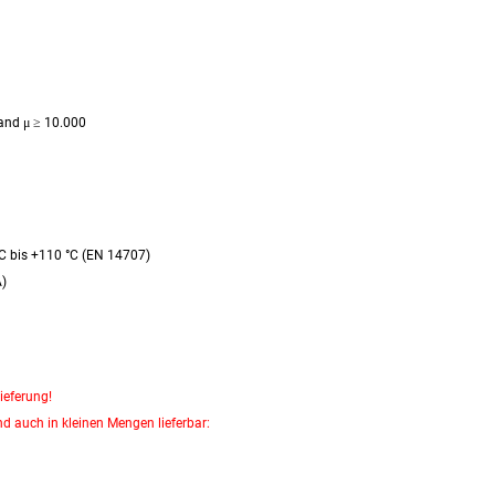
and μ
≥
10.000
°C bis +110 °C (EN 14707)
A)
ieferung!
d auch in kleinen Mengen lieferbar: