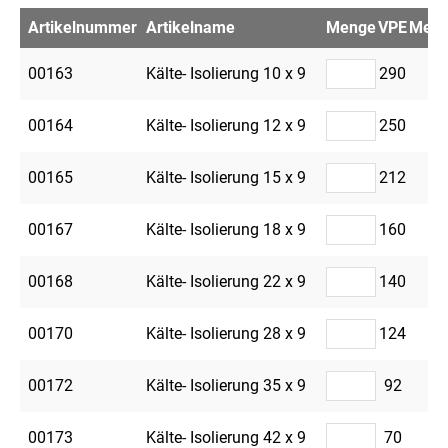
Artikelnummer
Artikelname
Menge
VPE
Merkz
00163
Kälte- Isolierung 10 x 9
290
00164
Kälte- Isolierung 12 x 9
250
00165
Kälte- Isolierung 15 x 9
212
00167
Kälte- Isolierung 18 x 9
160
00168
Kälte- Isolierung 22 x 9
140
00170
Kälte- Isolierung 28 x 9
124
00172
Kälte- Isolierung 35 x 9
92
00173
Kälte- Isolierung 42 x 9
70