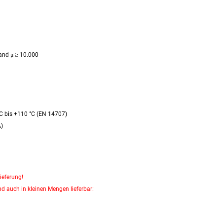
and μ
≥
10.000
°C bis +110 °C (EN 14707)
A)
ieferung!
d auch in kleinen Mengen lieferbar: