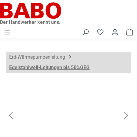
alt springen
Der Handwerker kennt uns.
W
Erd-Wärmepumpenleitung
Edelstahlwell-Leitungen bis 50%GEG
Bildergalerie überspringen